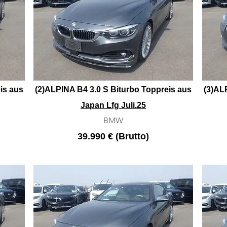
is aus
(2)ALPINA B4 3.0 S Biturbo Toppreis aus
(3)AL
Japan Lfg Juli.25
BMW
39.990 € (Brutto)