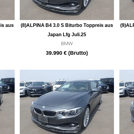
is aus
(8)ALPINA B4 3.0 S Biturbo Toppreis aus
(9)
ALP
Japan Lfg Juli.25
BMW
39.990 € (Brutto)