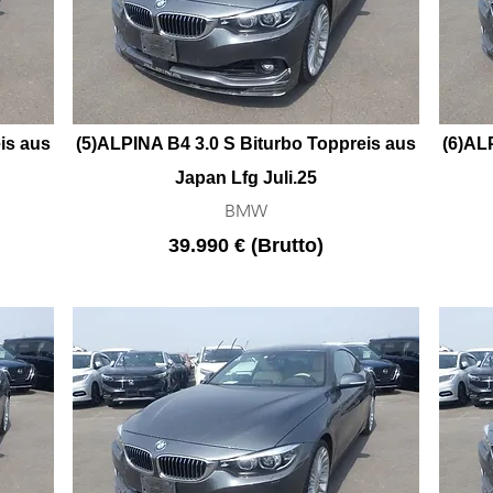
is aus
(5)ALPINA B4 3.0 S Biturbo Toppreis aus
(6)
ALP
Japan Lfg Juli.25
BMW
39.990 € (Brutto)