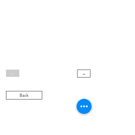
←
→
Back
SN
Heritage Automobile GmbH