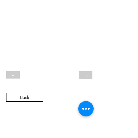
←
→
Back
SN
Heritage Automobile GmbH