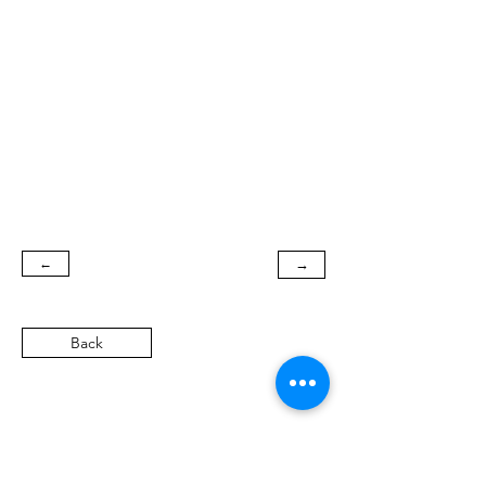
←
→
Back
SN
Heritage Automobile GmbH