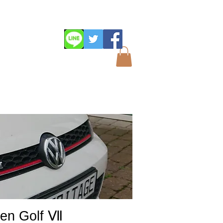
様
gen Golf Ⅶ