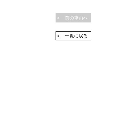
＜ 前の車両へ
＜ 一覧に戻る
SN
Heritage Automobile GmbH
Mercatorstraße. 32A
21502 Geesthacht DE
+49 (0)4152-9219639 (DEUTSCHLAND
info@heritageautomobile.de