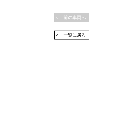
＜ 前の車両へ
＜ 一覧に戻る
SN
Heritage Automobile GmbH
Mercatorstraße. 32A
21502 Geesthacht DE
+49 (0)4152-9219639 (DEUTSCHLAND
info@heritageautomobile.de